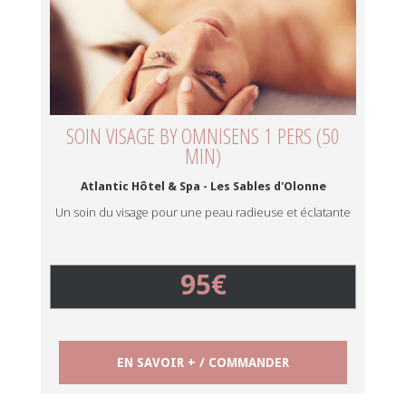
SOIN VISAGE BY OMNISENS 1 PERS (50
MIN)
Atlantic Hôtel & Spa - Les Sables d'Olonne
Un soin du visage pour une peau radieuse et éclatante
95€
EN SAVOIR + / COMMANDER