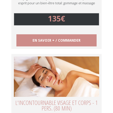
esprit pour un bien-être total: gommage et massage
135€
EN SAVOIR + / COMMANDER
L'INCONTOURNABLE VISAGE ET CORPS - 1
PERS. (80 MIN)