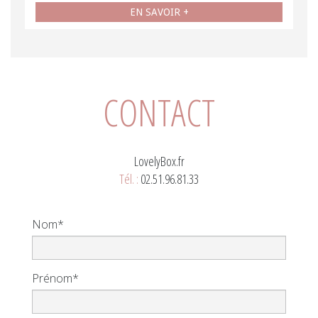
EN SAVOIR +
CONTACT
LovelyBox.fr
Tél. :
02.51.96.81.33
Nom*
Prénom*