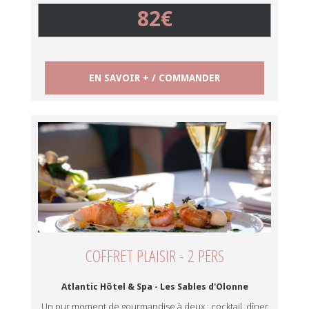
82€
EN SAVOIR + / COMMANDER
COFFRET PLAISIR - 2 PERS
Atlantic Hôtel & Spa - Les Sables d'Olonne
Un pur moment de gourmandise à deux : cocktail, dîner