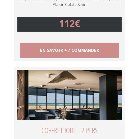
Plaisir 3 plats & vin
112€
EN SAVOIR + / COMMANDER
COFFRET IODE - 2 PERS