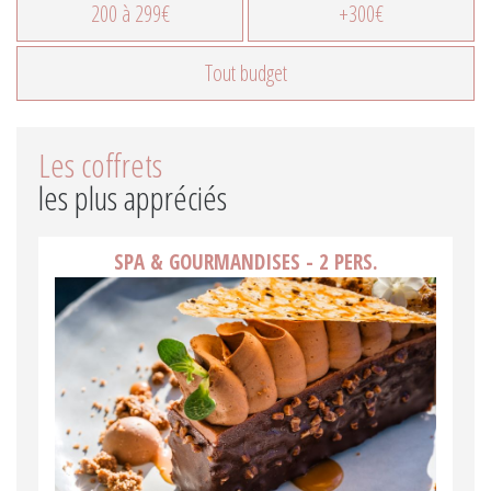
200 à 299€
+300€
Tout budget
Les coffrets
les plus appréciés
SPA & GOURMANDISES - 2 PERS.