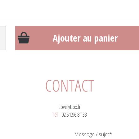
Ajouter au panier
CONTACT
LovelyBox.fr
Tél. :
02.51.96.81.33
Message / sujet*