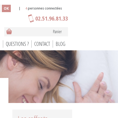
OK
|
4
personnes connectées
02.51.96.81.33
Panier
S
QUESTIONS ?
CONTACT
BLOG