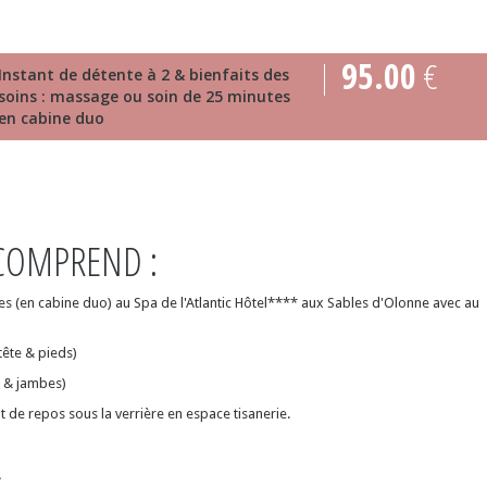
95.00
€
Instant de détente à 2 & bienfaits des
soins : massage ou soin de 25 minutes
en cabine duo
OMPREND :
(en cabine duo) au Spa de l'Atlantic Hôtel**** aux Sables d'Olonne avec au
(tête & pieds)
 & jambes)
 de repos sous la verrière en espace tisanerie.
.