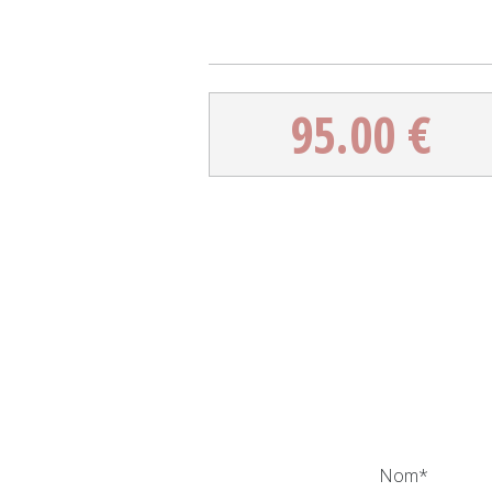
95.00 €
Nom*