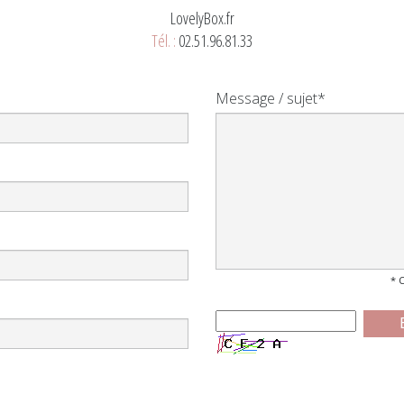
LovelyBox.fr
Tél. :
02.51.96.81.33
Message / sujet*
* 