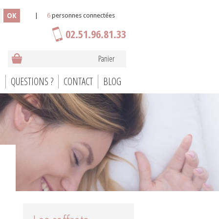
OK
|
6
personnes connectées
02.51.96.81.33
Panier
S
QUESTIONS ?
CONTACT
BLOG