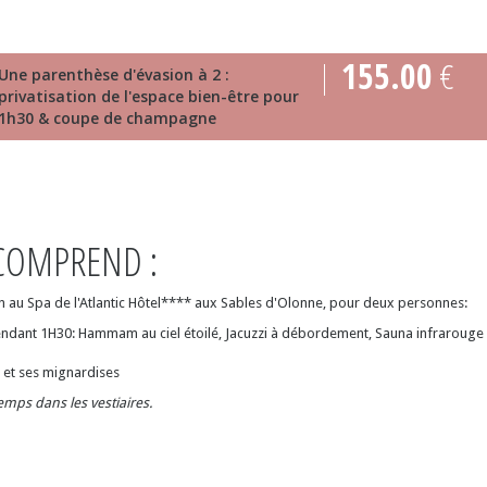
155.00
€
Une parenthèse d'évasion à 2 :
privatisation de l'espace bien-être pour
1h30 & coupe de champagne
OMPREND :
au Spa de l'Atlantic Hôtel**** aux Sables d'Olonne, pour deux personnes:
pendant 1H30: Hammam au ciel étoilé, Jacuzzi à débordement, Sauna infrarouge
et ses mignardises
temps dans les vestiaires.