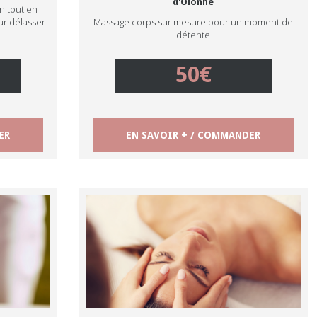
d'Olonne
n tout en
ur délasser
Massage corps sur mesure pour un moment de
détente
50€
ER
EN SAVOIR + / COMMANDER