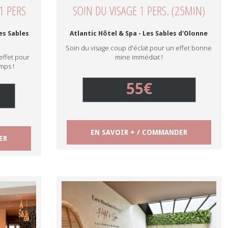
1 PERS
SOIN DU VISAGE 1 PERS. (25MIN)
es Sables
Atlantic Hôtel & Spa - Les Sables d'Olonne
Soin du visage coup d'éclat pour un effet bonne
effet pour
mine immédiat !
mps !
55€
EN SAVOIR + / COMMANDER
ER