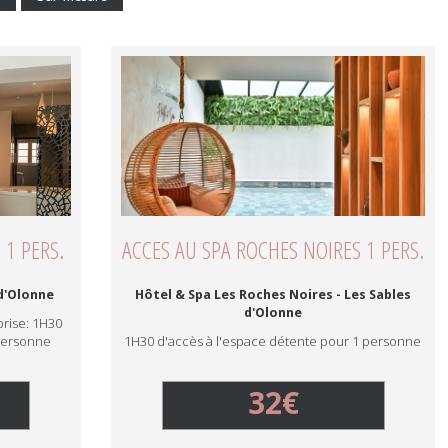
 1 PERS.
ACCES AU SPA ROCHES NOIRES 1 PERS.
 d'Olonne
Hôtel & Spa Les Roches Noires - Les Sables
d'Olonne
prise: 1H30
 personne
1H30 d'accès à l'espace détente pour 1 personne
32€