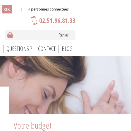
OK
|
4
personnes connectées
02.51.96.81.33
Panier
S
QUESTIONS ?
CONTACT
BLOG
Votre budget :