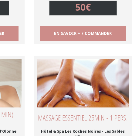
50€
ER
EN SAVOIR + / COMMANDER
 MIN)
MASSAGE ESSENTIEL 25MIN - 1 PERS.
 d'Olonne
Hôtel & Spa Les Roches Noires - Les Sables