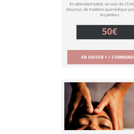
En attendant bébé, un soin de 25 mi
douceur, de tradition ayurvédique po
les jambes
50€
EN SAVOIR + / COMMAND