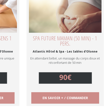
SENS 1
SPA FUTURE MAMAN (50 MIN) - 1
PERS.
 d'Olonne
Atlantic Hôtel & Spa - Les Sables d'Olonne
dre unique
En attendant bébé, un massage du corps doux et
réconfortant de 50 min
90€
ER
EN SAVOIR + / COMMANDER