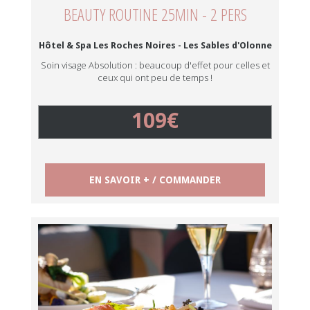
BEAUTY ROUTINE 25MIN - 2 PERS
Hôtel & Spa Les Roches Noires - Les Sables d'Olonne
Soin visage Absolution : beaucoup d'effet pour celles et
ceux qui ont peu de temps !
109€
EN SAVOIR + / COMMANDER