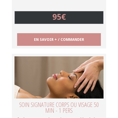
95€
EN SAVOIR + / COMMANDER
SOIN SIGNATURE CORPS OU VISAGE 50
MIN - 1 PERS