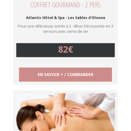
COFFRET GOURMAND - 2 PERS
Atlantic Hôtel & Spa - Les Sables d'Olonne
Pour une délicieuse soirée à 2 : dîner Découverte en 3
services avec verre de vin
82€
EN SAVOIR + / COMMANDER