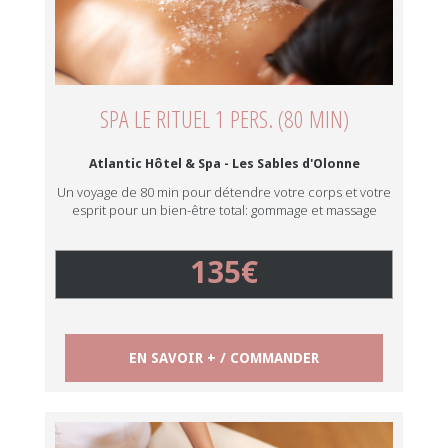
SPA LE RITUEL 1 PERS. (80 MIN)
Atlantic Hôtel & Spa - Les Sables d'Olonne
Un voyage de 80 min pour détendre votre corps et votre
esprit pour un bien-être total: gommage et massage
135€
EN SAVOIR + / COMMANDER