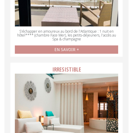
S'échapper en amoureux au bord de l'Atlantique : 1 nuit en
hôtel**** (chambre Face Mer), les petits-déjeuners, l'accès au
Spa & champagne
EN SAVOIR +
IRRESISTIBLE