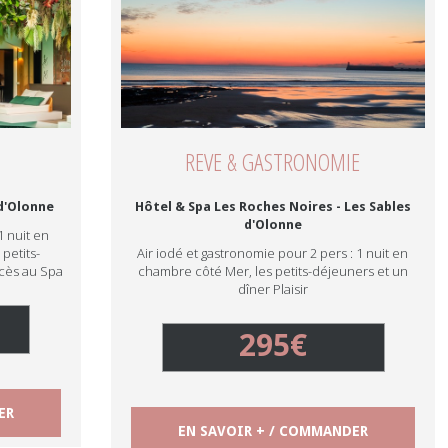
REVE & GASTRONOMIE
 d'Olonne
Hôtel & Spa Les Roches Noires - Les Sables
d'Olonne
1 nuit en
petits-
Air iodé et gastronomie pour 2 pers : 1 nuit en
ccès au Spa
chambre côté Mer, les petits-déjeuners et un
dîner Plaisir
295€
ER
EN SAVOIR + / COMMANDER