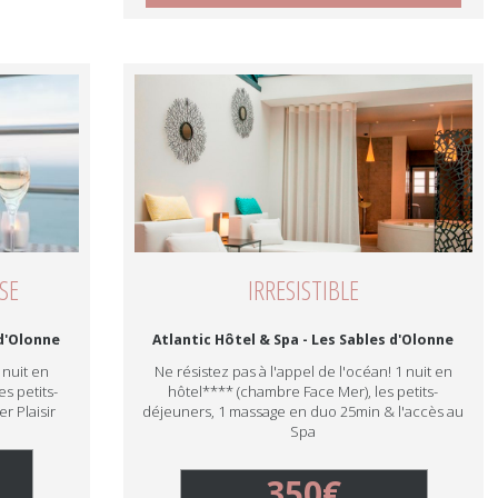
SE
IRRESISTIBLE
 d'Olonne
Atlantic Hôtel & Spa - Les Sables d'Olonne
 nuit en
Ne résistez pas à l'appel de l'océan! 1 nuit en
s petits-
hôtel**** (chambre Face Mer), les petits-
r Plaisir
déjeuners, 1 massage en duo 25min & l'accès au
Spa
350€