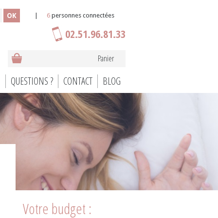
OK
|
6
personnes connectées
02.51.96.81.33
Panier
S
QUESTIONS ?
CONTACT
BLOG
Votre budget :