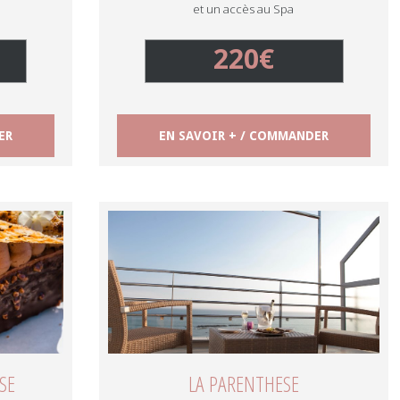
et un accès au Spa
220€
ER
EN SAVOIR + / COMMANDER
SE
LA PARENTHESE