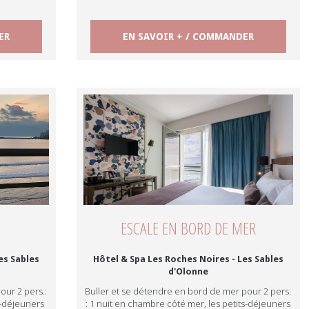
ER
EN SAVOIR + / COMMANDER
ESCALE EN BORD DE MER
es Sables
Hôtel & Spa Les Roches Noires - Les Sables
d'Olonne
ur 2 pers.:
Buller et se détendre en bord de mer pour 2 pers.
s-déjeuners
: 1 nuit en chambre côté mer, les petits-déjeuners