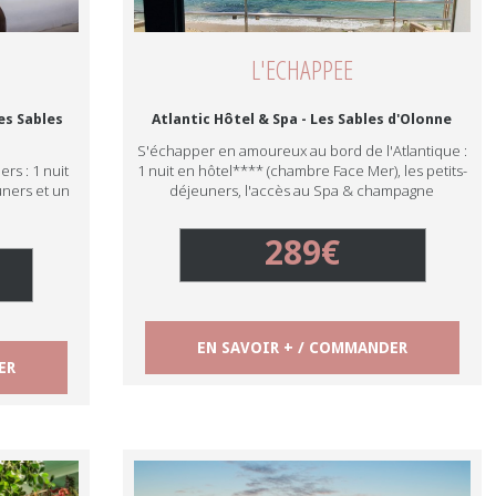
L'ECHAPPEE
es Sables
Atlantic Hôtel & Spa - Les Sables d'Olonne
S'échapper en amoureux au bord de l'Atlantique :
rs : 1 nuit
1 nuit en hôtel**** (chambre Face Mer), les petits-
uners et un
déjeuners, l'accès au Spa & champagne
289€
EN SAVOIR + / COMMANDER
ER