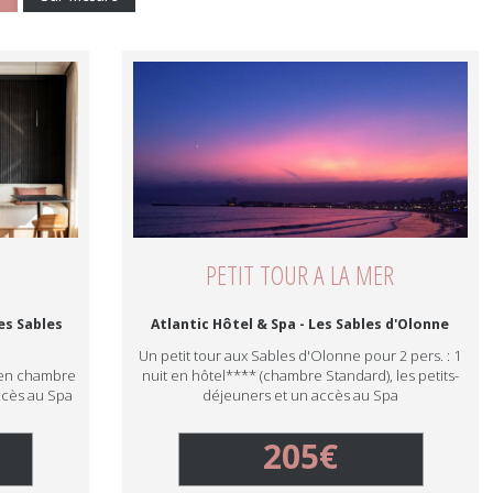
PETIT TOUR A LA MER
es Sables
Atlantic Hôtel & Spa - Les Sables d'Olonne
Un petit tour aux Sables d'Olonne pour 2 pers. : 1
t en chambre
nuit en hôtel**** (chambre Standard), les petits-
ccès au Spa
déjeuners et un accès au Spa
205€