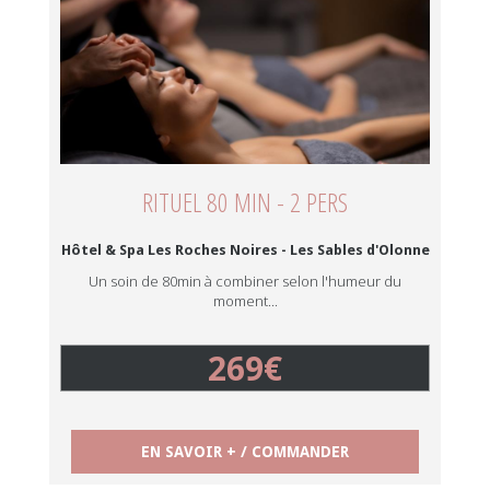
RITUEL 80 MIN - 2 PERS
Hôtel & Spa Les Roches Noires - Les Sables d'Olonne
Un soin de 80min à combiner selon l'humeur du
moment...
269€
EN SAVOIR + / COMMANDER