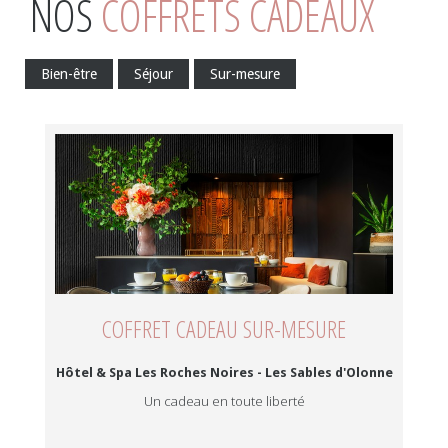
NOS
COFFRETS CADEAUX
Bien-être
Séjour
Sur-mesure
COFFRET CADEAU SUR-MESURE
Hôtel & Spa Les Roches Noires - Les Sables d'Olonne
Un cadeau en toute liberté