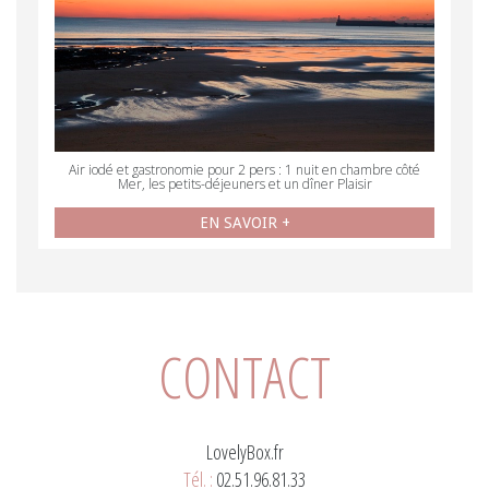
Air iodé et gastronomie pour 2 pers : 1 nuit en chambre côté
Mer, les petits-déjeuners et un dîner Plaisir
EN SAVOIR +
CONTACT
LovelyBox.fr
Tél. :
02.51.96.81.33