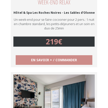
WEEK-END RELAX
Hôtel & Spa Les Roches Noires - Les Sables d'Olonne
Un week-end pour se faire cocooner pour 2 pers.: 1 nuit
en chambre standard, les petits-déjeuners et un soin en
duo de 25min
219€
EN SAVOIR + / COMMANDER